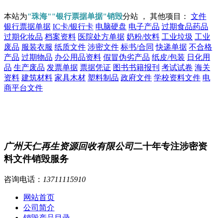
本站为
"珠海""银行票据单据"销毁
分站 ， 其他项目：
文件
银行票据单据
IC卡/银行卡
电脑硬盘
电子产品
过期食品药品
过期化妆品
档案资料
医院处方单据
奶粉/饮料
工业垃圾
工业
废品
服装衣服
纸质文件
涉密文件
标书/合同
快递单据
不合格
产品
过期物品
办公用品资料
假冒伪劣产品
纸皮/包装
日化用
品
生产废品
发票单据
票据凭证
图书书籍报刊
考试试卷
海关
资料
建筑材料
家具木材
塑料制品
政府文件
学校资料文件
电
商平台文件
广州天仁再生资源回收有限公司
二十年专注涉密资
料文件销毁服务
咨询电话：
13711115910
网站首页
公司简介
销毁产品目录