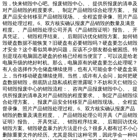
毁，快来销毁中心吧。报废销毁中心。、提供所报废的清单及
对产品销毁的程度要求。、制定产品销毁综合处理方案。、报
废产品安全转移至产品销毁现场。、全程监督录像、照片产品
销毁处理过程。6、双方核实确认报废产品销毁的数量及满意
程度。、产品销毁处理公司开具《产品销毁证明》报告。、开
具凭证。、销毁程序结束。、后期回访优化销毁方案。如何销
毁硬盘数据不能恢复？旧硬盘有必要销毁吗？硬盘要怎么销毁
才安全？这个看似简单的问题，应该不少朋友都会被困惑。特
别是现在电脑固态硬盘的价格已经相当便宜了，可以说是给老
电脑升级的绝好时机。那么，电脑原有的硬盘要怎么处理呢？
有人会选择作为仓储盘继续使用，也有人可能会拿个硬盘盒装
上，当作移动硬盘继续使用。当然，或许有人会问，如何把硬
盘数据销毁，彻底防止隐私或机密泄露呢？不妨和天仁销毁公
司销毁报废中心的销毁流程：、咨询产品报废销毁中心。、提
供所报废的清单及对产品销毁的程度要求。、制定产品销毁综
合处理方案。、报废产品安全转移至产品销毁现场。、全程监
督录像、照片产品销毁处理过程。6、双方核实确认报废产品
销毁的数量及满意程度。、产品销毁处理公司开具《产品销毁
证明》报告。、开具凭证。、销毁程序结束。、后期回访优化
销毁方案。销毁硬盘暴力的方法是什么？很多人都有过不小心
删除重要文件的经历。尤其是我们这种宅男，因此学会一种叫