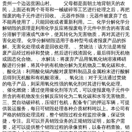
贵州一个边远贫困山村。 父母都是面朝土地背朝天的农
民，上面还有两个哥哥和一械破碎等工艺进行处理之后，再把
报废的电子元件进行回收。 .元器件拆除：元器件被废弃了也
不能再使用了，只能回收或者重新利用。二、化学分解化学分
解销毁的原理是利用化学反应将报废电子元件中所含的有害成
分溶解于溶液或气体中，使其转化为无害物质，再对其进行无
害化处理。 化学分解销毁适用于各种型号或者报废产品的拆
解、无害化处理或者是回收处理。 、焚烧法：该方法是将报
废产品经过粉碎和焚烧，然后进行残渣固化，最后得到无机物
或固态化合物。 、水解法：将废弃产品用氢氧化钠溶液稀硝
酸进行分解，将其中的有机物分解为无机物及二氧化碳和水。
、酸化法：利用酸化锅内酸对废塑料制品及金属粉末进行酸解
后得到无机酸和有机酸溶液。 、氧化法：对于无法通过焚烧
的电子产品，则采用氧化性强的氧化剂对其进行氧化处理。
、催化燃烧：通过使用催化剂等方式，可以使报废电子元件中
所含的有机物发生分解反应转化为二氧化碳和水等无害物质。
三、焚自动破碎机，压缩打包机，配备专门的押运车辆，可提
供装运服务，每日可销毁处理各种介质材料吨以上。本公司有
严格的销毁处理流程，整个销毁过程全程监控录像，保证快
捷，专注。且可以开具销毁业务的正规销毁证明，如客户需
要，还可以提供整个销毁过程的录像资料，以备存档查验。销