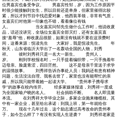
位男嘉宾也备受争议。 男嘉宾性邹，岁，因为工作原因平
时很少能接触到女生，所以目前还是单身，但家里催得比较
紧，所以才到节目中找恋爱对象，他西装革领，非常有气质，
女嘉宾们对他第一印象也不错，看着像位有钱
人。 当女嘉宾问邹先生做什么工作时，他说收废
品，话还没讲完，全场位女嘉宾全部灭灯，还有女嘉宾直
接“羞辱”他，称收废品很脏，如果没有钱就不要在这浪费时
间，这番来源：悦读先生 大家好，我是悦读先生。 年
秋天，山东省临沂大学出了一名轰动全国的人物，刘秀
祥。 彼时刘秀祥只是一名大一新生。 贵州人，
岁。 刚到学校报名时，一只手提着编织带，一只手挽着年
迈母亲。脸庞青涩，四目茫然。 这不是母亲千里送子求学
的温情故事。 刘秀祥告诉办事处人员：我妈还有患有精神
问题，生活没法自理。我爸去世了，家里也没有能帮忙的亲
戚，所以我只能带着她一起读大学。 “贵州孝子携母求
学”的故事在校内传开。 经多家媒体报道，刘秀祥一度成
为全国家喻户晓的名人。 社会捐助不断。 名人即流量
本流。 在刘秀祥大学毕业之际，多家企业抛来橄榄枝。其
中有一家企业，甚至给出承诺：到我上班，第一年就给你
万。 现在十几年过去，这个励志通过高考改命的贵州孝
子，如今怎么样了？有没有实现人生逆袭？ 刘秀祥老家是