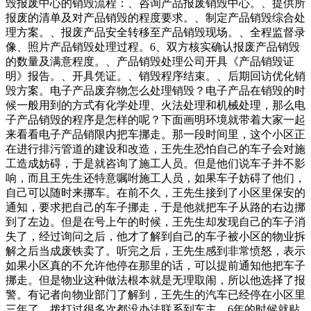
毁报废中心的销毁流程：、咨询产品报废销毁中心。、提供所
报废的清单及对产品销毁的程度要求。、制定产品销毁综合处
理方案。、报废产品安全转移至产品销毁现场。、全程监督录
像、照片产品销毁处理过程。6、双方核实确认报废产品销毁
的数量及满意程度。、产品销毁处理公司开具《产品销毁证
明》报告。、开具凭证。、销毁程序结束。、后期回访优化销
毁方案。电子产品废弃物怎么处理销毁？电子产品在销毁的时
候一般用到的方式有化学处理、火法处理和机械处理，那么电
子产品销毁的程序是怎样的呢？下面画明环境就带着大家一起
来看看电子产品销限内把车挪走。那一段时间里，这个小区正
在进行排污管道的建设和改造，王先生恐怕自己的车子会对施
工造成妨碍，于是就咨询了施工人员。但是他们说车子并不影
响，而且王先生还特意嘱咐施工人员，如果车子妨碍了他们，
自己可以随时来挪车。在前不久，王先生接到了小区里保安的
通知，要求把自己的车子挪走，于是他就把车子从路的右边挪
到了左边。但是在号上午的时候，王先生却发现自己的车子消
失了，经过询问之后，他才了解到自己的车子被小区的物业拆
解之后当成废铁卖了。听完之后，王先生感到非常愤怒，表示
如果小区真的不允许他停在那里的话，可以提前通知他把车子
挪走。但是物业这种做法根本就是无理取闹，所以他选择了报
警。有记者向物业部门了解到，王先生的汽车已经停在小区里
三年了，拨打过很多次都没办法联系到车主，6年的时候就贴