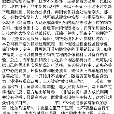
做数据恢复的技术。技术不分好坏，主要是看怎么用。比如公
司，现在电子产品更新换代很快，所以不分企业会时不时更新
下电脑配置，优化办公条件。而旧设备就会处理给别人。那
么，会数据恢复的人，就可能从硬盘中恢复一些重要资料。那
么就很可能造成个人认识或商业机密的商品等涉密介质的销毁
公司。销毁报废中心，自建有封闭销毁场地，拥有采用国外先
进技术的大型全自动破碎机，压缩打包机，配备专门的押运车
辆，可提供装运服务，每日可销毁处理各种介质材料吨以上。
本公司有严格的销毁处理流程，整个销毁过程全程监控录像，
保证快捷，专注。且可以开具销毁业务的正规销毁证明，如客
户需要，还可以提供整个销毁过程的录像资料，以备存档查
验。总之，汽车配件销毁中心在多个地区都有分布，您可以根
据自己的需求和实际情况进行选择。在选择过程中，请务必关
注中心的资质、环保标准和服务质量，确保废旧汽车配件得到
妥善处理。问题，一开始并不被看好，随着黄菡展现自身魅
力，慢慢被观众认可，三人被称“黄金铁三角”。 乐嘉、黄
菡退出节目，黄磊等明星加盟，老人只剩孟非一。网上爆料过
停播的消息，官方给出解释称，《非诚勿扰》进入成长周期，
并没有停播，只是在整改，而孟非依旧担任主持人，这才让观
众们松了口气。 节目中出现过很多有争议的嘉
宾，比如马诺那句“宁愿坐在宝马车里哭，也不要坐在自行车
后座上笑”，成为当时经典语录，她也因此成功出圈，还有一