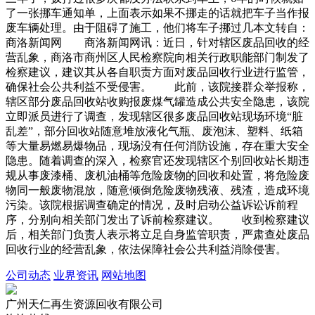
了一张挪车通知单，上面表示如果不挪走的话就把车子当作报
废车辆处理。由于阻碍了施工，他们将车子挪过几本文转自：
商洛新闻网 商洛新闻网讯：近日，针对辖区废品回收的经
营乱象，商洛市商州区人民检察院向相关行政职能部门制发了
检察建议，建议其从各自职责方面对废品回收行业进行监管，
确保社会公共利益不受侵害。 此前，该院接群众举报称，
辖区部分废品回收站收购报废煤气罐造成公共安全隐患，该院
立即派员进行了调查，发现辖区很多废品回收站现场环境“脏
乱差”，部分回收站随意堆放液化气瓶、废泡沫、塑料、纸箱
等大量易燃易爆物品，现场没有任何消防设施，存在重大安全
隐患。随着调查的深入，检察官还发现辖区个别回收站长期违
规从事废漆桶、废机油桶等危险废物的回收和处置，将危险废
物同一般废物混放，随意倾倒危险废物残液、残渣，造成环境
污染。该院根据调查确定的情况，及时启动公益诉讼诉前程
序，分别向相关部门发出了诉前检察建议。 收到检察建议
后，相关部门负责人表示将立足自身监管职责，严肃查处废品
回收行业的经营乱象，依法保障社会公共利益消除侵害。
公司动态
业界资讯
网站地图
广州天仁再生资源回收有限公司